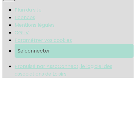
Plan du site
Licences
Mentions légales
CGUV
Paramétrer vos cookies
Se connecter
Propulsé par AssoConnect, le logiciel des
associations de Loisirs