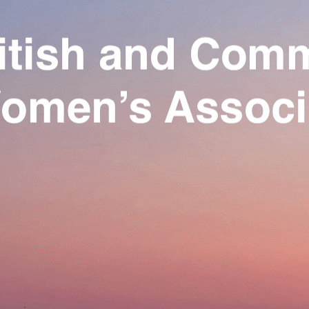
Exporter les lignes sélectionnées
Exporter toutes les colonnes
Exporter uniquement les colonnes affichées
Menu
Ajoutez un logo, un bouton, des réseaux sociaux
Cliquez pour éditer
Our Association
▴
▾
Activities
▴
▾
Join us
▴
▾
Se connecter