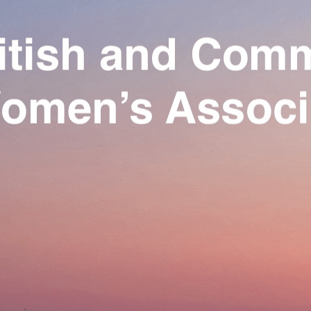
Exporter les lignes sélectionnées
Exporter toutes les colonnes
Exporter uniquement les colonnes affichées
Menu
Ajoutez un logo, un bouton, des réseaux sociaux
Cliquez pour éditer
Our Association
▴
▾
Activities
▴
▾
Join us
▴
▾
Se connecter