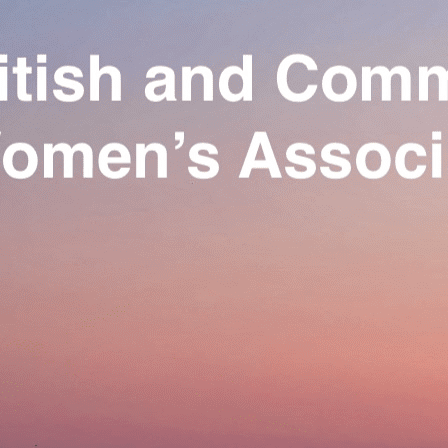
Exporter les lignes sélectionnées
Exporter toutes les colonnes
Exporter uniquement les colonnes affichées
Menu
Ajoutez un logo, un bouton, des réseaux sociaux
Cliquez pour éditer
Our Association
▴
▾
Activities
▴
▾
Join us
▴
▾
Se connecter