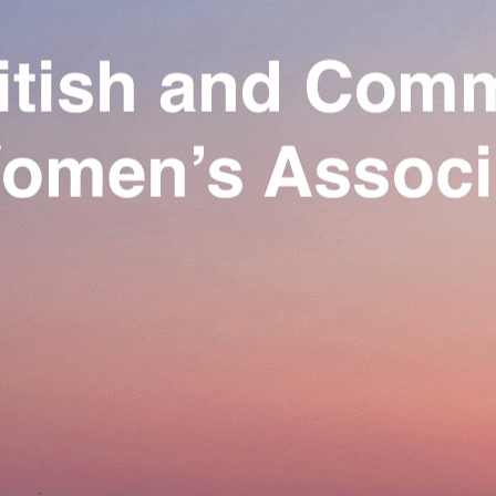
Exporter les lignes sélectionnées
Exporter toutes les colonnes
Exporter uniquement les colonnes affichées
Menu
Ajoutez un logo, un bouton, des réseaux sociaux
Cliquez pour éditer
Our Association
▴
▾
Activities
▴
▾
Join us
▴
▾
Se connecter