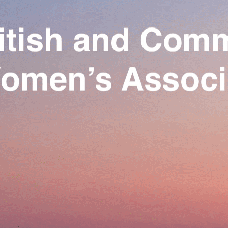
Exporter les lignes sélectionnées
Exporter toutes les colonnes
Exporter uniquement les colonnes affichées
Menu
Ajoutez un logo, un bouton, des réseaux sociaux
Cliquez pour éditer
Our Association
▴
▾
Activities
▴
▾
Join us
▴
▾
Se connecter