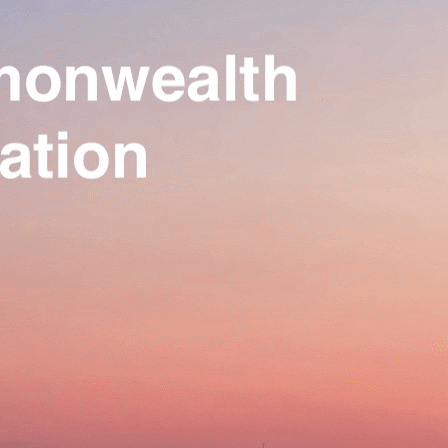
Our Association
▴
▾
Activities
▴
▾
Join us
▴
▾