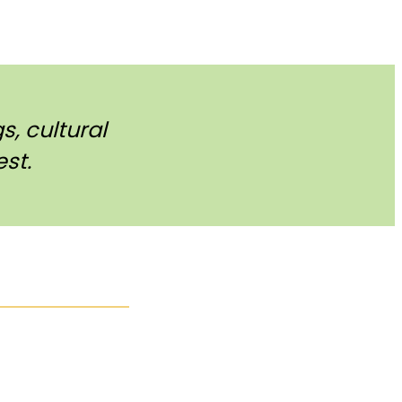
, cultural
st.