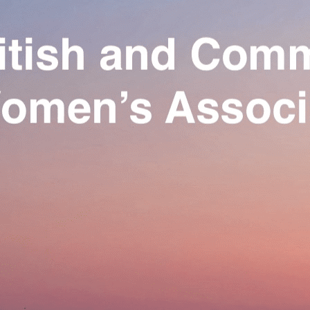
Exporter les lignes sélectionnées
Exporter toutes les colonnes
Exporter uniquement les colonnes affichées
Menu
Ajoutez un logo, un bouton, des réseaux sociaux
Cliquez pour éditer