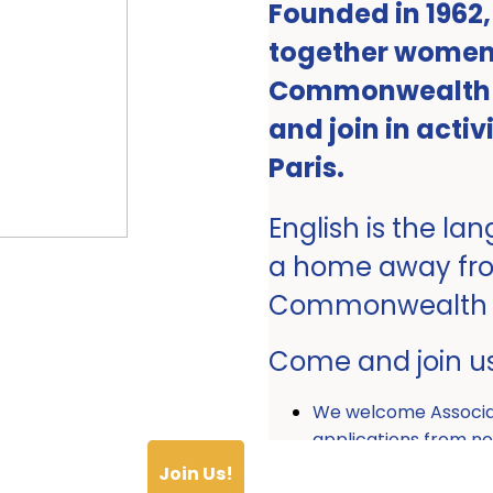
Founded in 1962
together women 
Commonwealth ro
and join in activ
Paris.
English is the la
a home away fr
Commonwealth
Come and join u
We welcome Associ
applications from
Join Us!