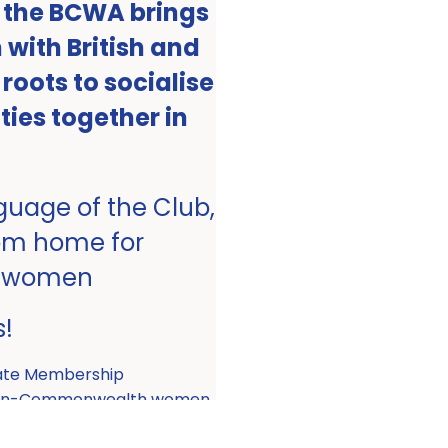
, the BCWA brings
with British and
ots to socialise
ities together in
nguage of the Club,
om home for
 women
s!
ate Membership
 non-Commonwealth women.