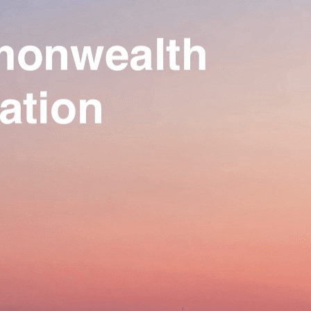
Our Association
▴
▾
Activities
▴
▾
Join us
▴
▾