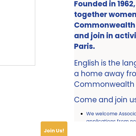
Founded in 1962
together women 
Commonwealth ro
and join in activ
Paris.
English is the la
a home away fr
Commonwealth
Come and join u
We welcome Associ
applications from
Join Us!