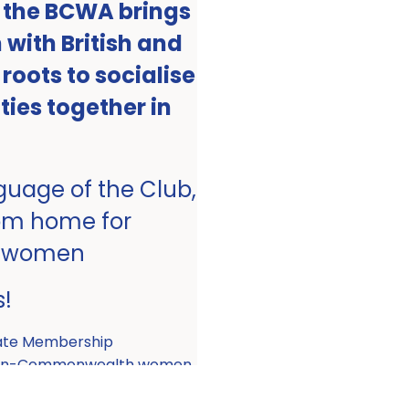
, the BCWA brings
with British and
ots to socialise
ities together in
nguage of the Club,
om home for
 women
s!
ate Membership
 non-Commonwealth women.