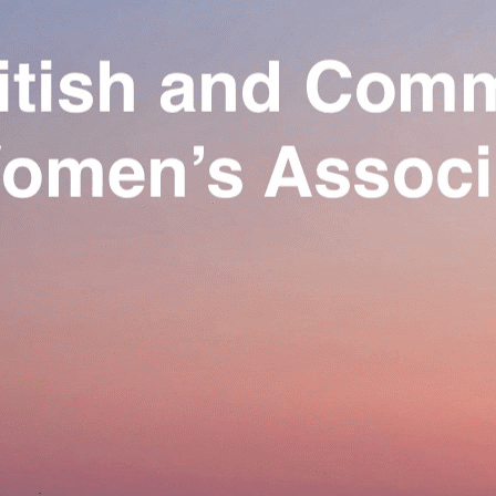
Exporter les lignes sélectionnées
Exporter toutes les colonnes
Exporter uniquement les colonnes affichées
Menu
Ajoutez un logo, un bouton, des réseaux sociaux
Cliquez pour éditer