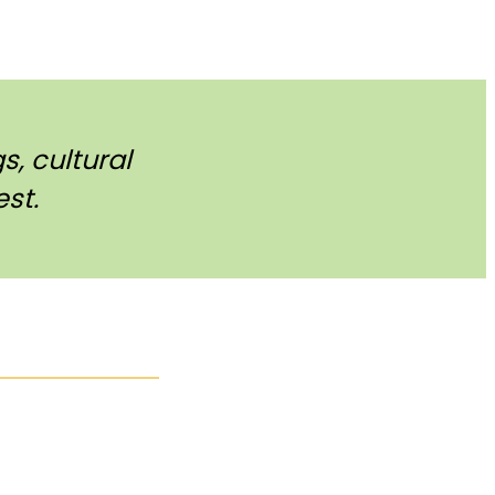
, cultural
st.