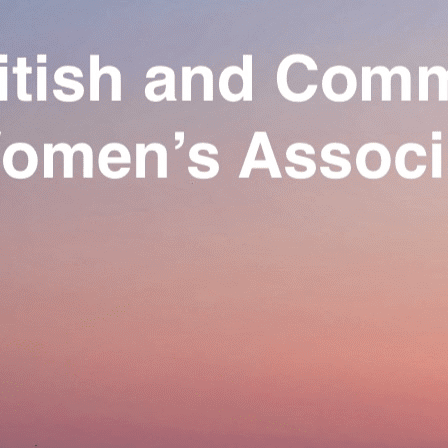
Exporter les lignes sélectionnées
Exporter toutes les colonnes
Exporter uniquement les colonnes affichées
Menu
Ajoutez un logo, un bouton, des réseaux sociaux
Cliquez pour éditer
Our Association
▴
▾
Activities
▴
▾
Join us
▴
▾
Se connecter