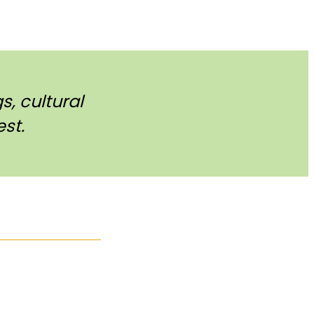
, cultural
st.