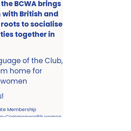
, the BCWA brings
with British and
ots to socialise
ities together in
nguage of the Club,
om home for
 women
s!
ate Membership
 non-Commonwealth women.