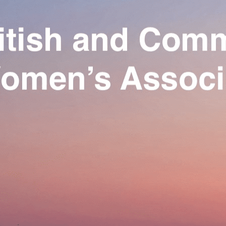
Exporter les lignes sélectionnées
Exporter toutes les colonnes
Exporter uniquement les colonnes affichées
Menu
Ajoutez un logo, un bouton, des réseaux sociaux
Cliquez pour éditer