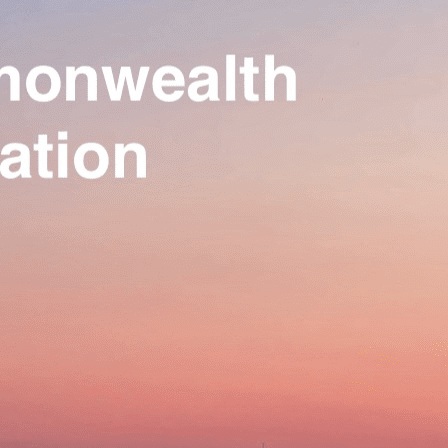
Our Association
▴
▾
Activities
▴
▾
Join us
▴
▾