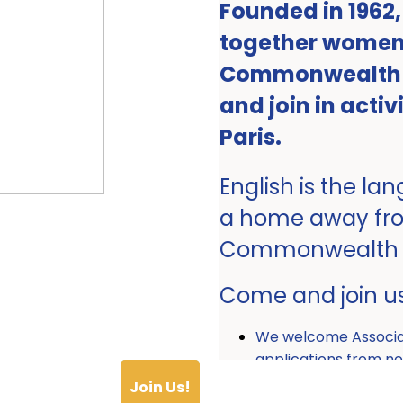
Founded in 1962
together women 
Commonwealth ro
and join in activ
Paris.
English is the la
a home away fr
Commonwealth
Come and join u
We welcome Associ
applications from
Join Us!