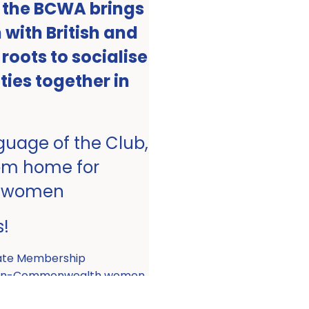
, the BCWA brings
with British and
ots to socialise
ities together in
nguage of the Club,
om home for
 women
s!
ate Membership
 non-Commonwealth women.