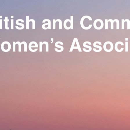
Exporter les lignes sélectionnées
Exporter toutes les colonnes
Exporter uniquement les colonnes affichées
Menu
Ajoutez un logo, un bouton, des réseaux sociaux
Cliquez pour éditer