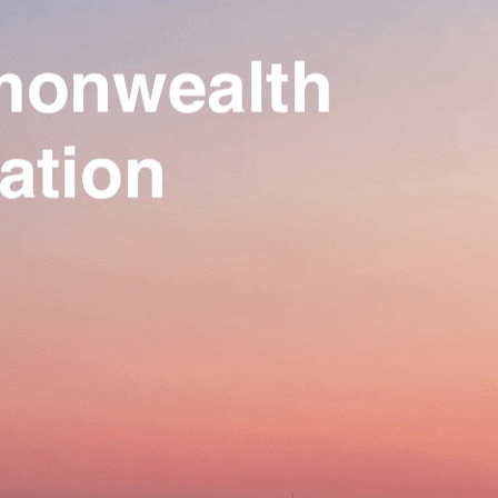
Our Association
▴
▾
Activities
▴
▾
Join us
▴
▾