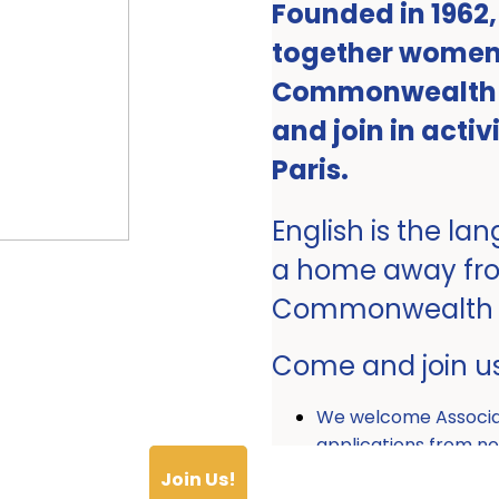
Founded in 1962
together women 
Commonwealth ro
and join in activ
Paris.
English is the la
a home away fr
Commonwealth
Come and join u
We welcome Associ
applications from
Join Us!