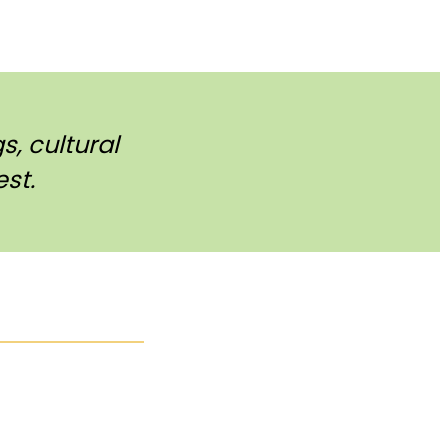
, cultural
st.