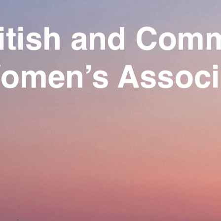
Exporter les lignes sélectionnées
Exporter toutes les colonnes
Exporter uniquement les colonnes affichées
Menu
Ajoutez un logo, un bouton, des réseaux sociaux
Cliquez pour éditer
Our Association
▴
▾
Activities
▴
▾
Join us
▴
▾
Se connecter