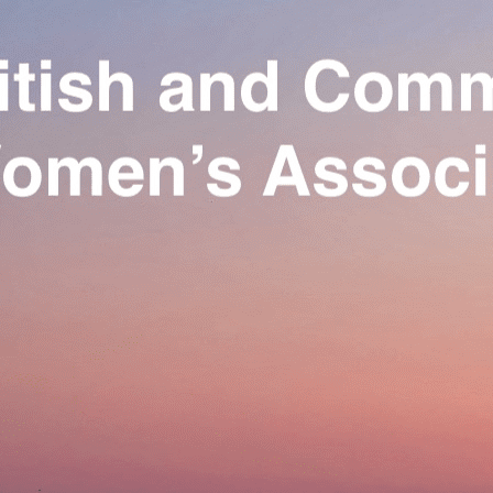
Exporter les lignes sélectionnées
Exporter toutes les colonnes
Exporter uniquement les colonnes affichées
Menu
Ajoutez un logo, un bouton, des réseaux sociaux
Cliquez pour éditer
Our Association
▴
▾
Activities
▴
▾
Join us
▴
▾
Se connecter