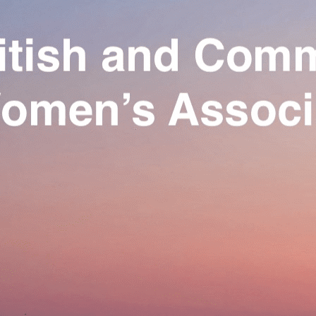
Exporter les lignes sélectionnées
Exporter toutes les colonnes
Exporter uniquement les colonnes affichées
Menu
Ajoutez un logo, un bouton, des réseaux sociaux
Cliquez pour éditer
Our Association
▴
▾
Activities
▴
▾
Join us
▴
▾
Se connecter