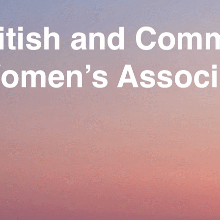
Exporter les lignes sélectionnées
Exporter toutes les colonnes
Exporter uniquement les colonnes affichées
Menu
Ajoutez un logo, un bouton, des réseaux sociaux
Cliquez pour éditer
Our Association
▴
▾
Activities
▴
▾
Join us
▴
▾
Se connecter