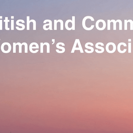
Exporter les lignes sélectionnées
Exporter toutes les colonnes
Exporter uniquement les colonnes affichées
Menu
Ajoutez un logo, un bouton, des réseaux sociaux
Cliquez pour éditer
Our Association
▴
▾
Activities
▴
▾
Join us
▴
▾
Se connecter