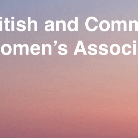
Exporter les lignes sélectionnées
Exporter toutes les colonnes
Exporter uniquement les colonnes affichées
Menu
Ajoutez un logo, un bouton, des réseaux sociaux
Cliquez pour éditer
Our Association
▴
▾
Activities
▴
▾
Join us
▴
▾
Se connecter