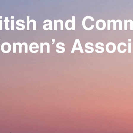
Exporter les lignes sélectionnées
Exporter toutes les colonnes
Exporter uniquement les colonnes affichées
Menu
Ajoutez un logo, un bouton, des réseaux sociaux
Cliquez pour éditer