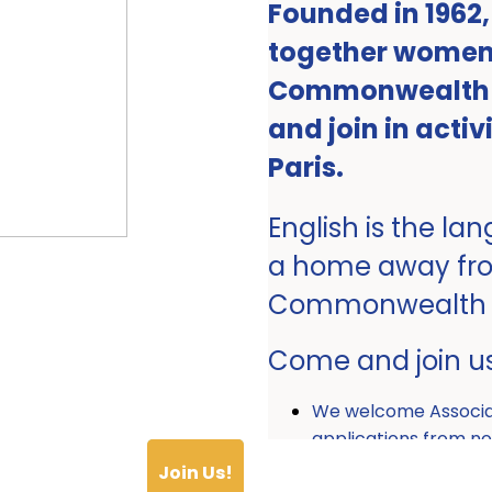
Founded in 1962
together women 
Commonwealth ro
and join in activ
Paris.
English is the la
a home away fr
Commonwealth
Come and join u
We welcome Associ
applications from
Join Us!