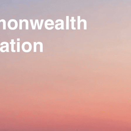
Our Association
▴
▾
Activities
▴
▾
Join us
▴
▾