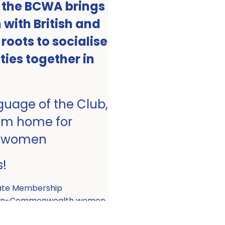
, the BCWA brings
with British and
ots to socialise
ities together in
nguage of the Club,
om home for
 women
s!
ate Membership
 non-Commonwealth women.