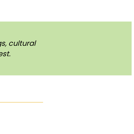
, cultural
st.