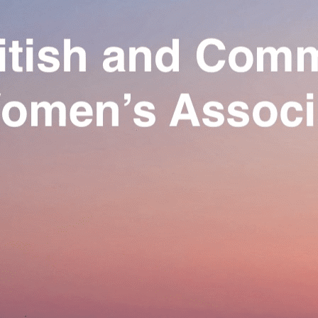
Exporter les lignes sélectionnées
Exporter toutes les colonnes
Exporter uniquement les colonnes affichées
Menu
Ajoutez un logo, un bouton, des réseaux sociaux
Cliquez pour éditer
Our Association
▴
▾
Activities
▴
▾
Join us
▴
▾
Se connecter