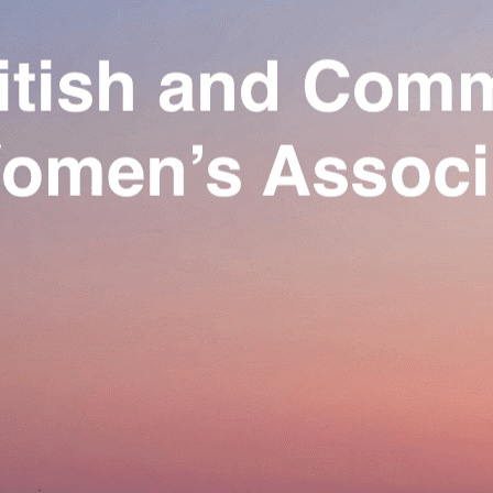
Exporter les lignes sélectionnées
Exporter toutes les colonnes
Exporter uniquement les colonnes affichées
Menu
Ajoutez un logo, un bouton, des réseaux sociaux
Cliquez pour éditer
Our Association
▴
▾
Activities
▴
▾
Join us
▴
▾
Se connecter