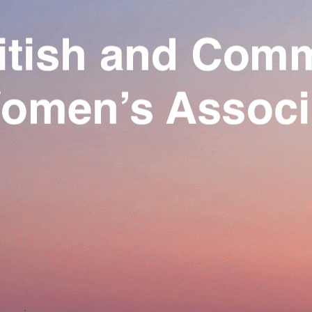
Exporter les lignes sélectionnées
Exporter toutes les colonnes
Exporter uniquement les colonnes affichées
Menu
Ajoutez un logo, un bouton, des réseaux sociaux
Cliquez pour éditer
Our Association
▴
▾
Activities
▴
▾
Join us
▴
▾
Se connecter