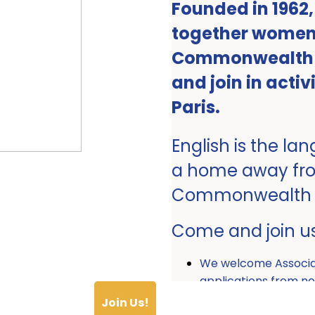
Founded in 1962
together women 
Commonwealth ro
and join in activ
Paris.
English is the la
a home away fr
Commonwealth
Come and join u
We welcome Associ
applications from
Join Us!