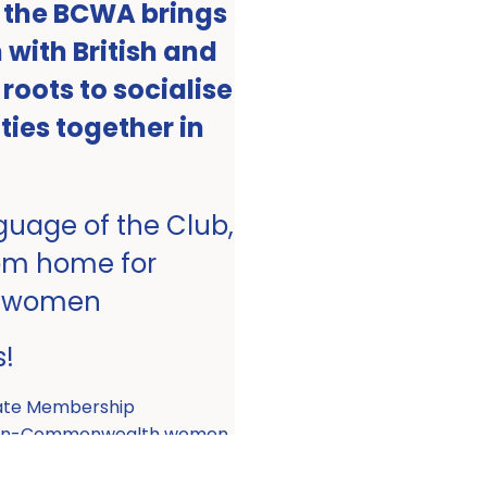
, the BCWA brings
with British and
ots to socialise
ities together in
nguage of the Club,
om home for
 women
s!
ate Membership
 non-Commonwealth women.