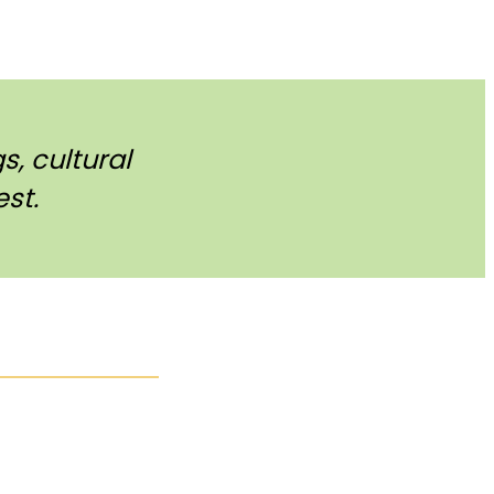
, cultural
st.