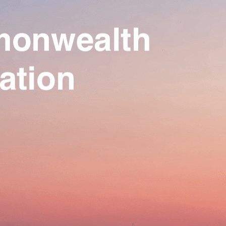
Our Association
▴
▾
Activities
▴
▾
Join us
▴
▾