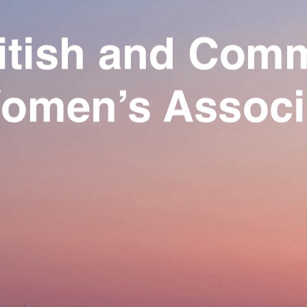
Exporter les lignes sélectionnées
Exporter toutes les colonnes
Exporter uniquement les colonnes affichées
Menu
Ajoutez un logo, un bouton, des réseaux sociaux
Cliquez pour éditer