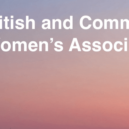
Exporter les lignes sélectionnées
Exporter toutes les colonnes
Exporter uniquement les colonnes affichées
Menu
Ajoutez un logo, un bouton, des réseaux sociaux
Cliquez pour éditer
Our Association
▴
▾
Activities
▴
▾
Join us
▴
▾
Se connecter