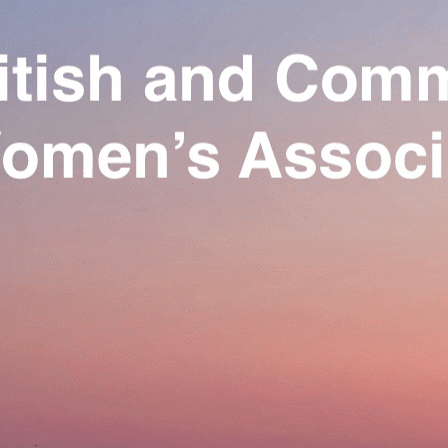
Exporter les lignes sélectionnées
Exporter toutes les colonnes
Exporter uniquement les colonnes affichées
Menu
Ajoutez un logo, un bouton, des réseaux sociaux
Cliquez pour éditer
Our Association
▴
▾
Activities
▴
▾
Join us
▴
▾
Se connecter