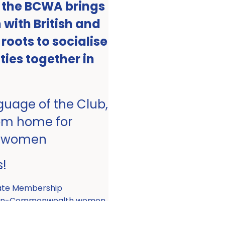
, the BCWA brings
with British and
ots to socialise
ities together in
nguage of the Club,
om home for
 women
s!
ate Membership
 non-Commonwealth women.