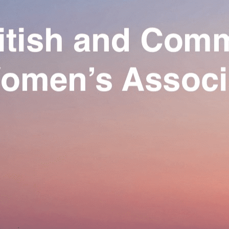
Exporter les lignes sélectionnées
Exporter toutes les colonnes
Exporter uniquement les colonnes affichées
Menu
Ajoutez un logo, un bouton, des réseaux sociaux
Cliquez pour éditer