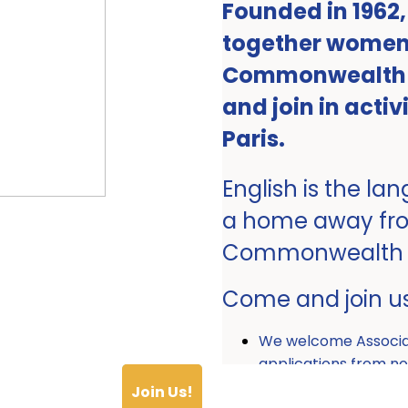
Founded in 1962
together women 
Commonwealth ro
and join in activ
Paris.
English is the la
a home away fr
Commonwealth
Come and join u
We welcome Associ
applications from
Join Us!