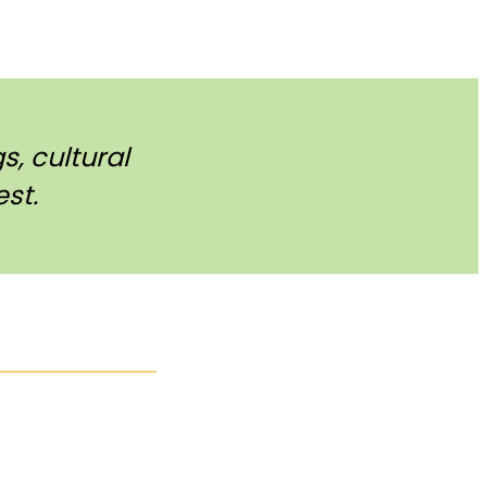
, cultural
st.