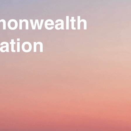
Our Association
▴
▾
Activities
▴
▾
Join us
▴
▾