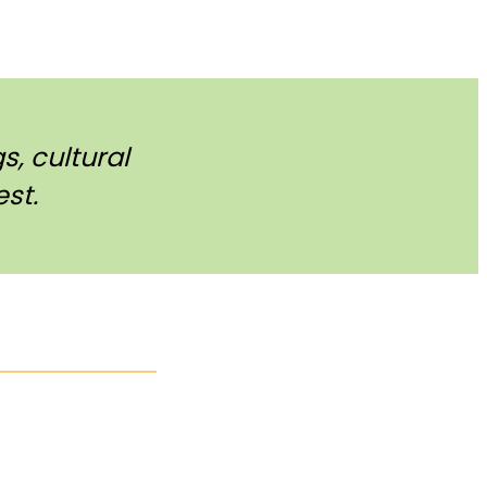
, cultural
st.