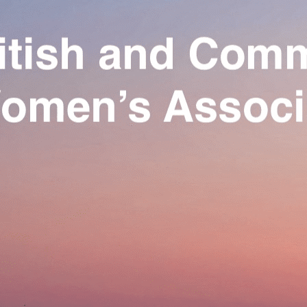
Exporter les lignes sélectionnées
Exporter toutes les colonnes
Exporter uniquement les colonnes affichées
Menu
Ajoutez un logo, un bouton, des réseaux sociaux
Cliquez pour éditer