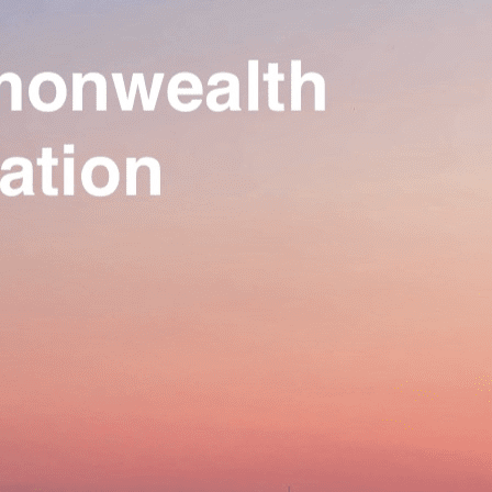
Our Association
▴
▾
Activities
▴
▾
Join us
▴
▾