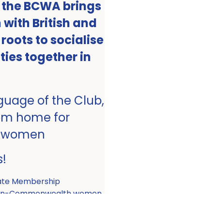
, the BCWA brings
with British and
ots to socialise
ities together in
nguage of the Club,
om home for
 women
s!
ate Membership
 non-Commonwealth women.