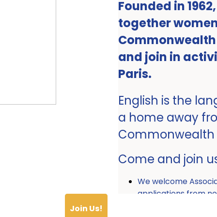
Founded in 1962
together women 
Commonwealth ro
and join in activ
Paris.
English is the la
a home away fr
Commonwealth
Come and join u
We welcome Associ
applications from
Join Us!