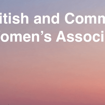
Exporter les lignes sélectionnées
Exporter toutes les colonnes
Exporter uniquement les colonnes affichées
Menu
Ajoutez un logo, un bouton, des réseaux sociaux
Cliquez pour éditer
Our Association
▴
▾
Activities
▴
▾
Join us
▴
▾
Se connecter