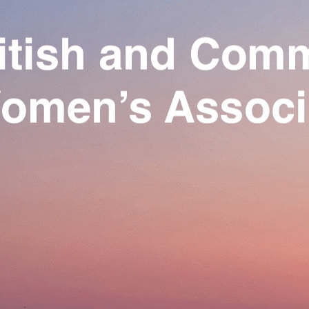
Exporter les lignes sélectionnées
Exporter toutes les colonnes
Exporter uniquement les colonnes affichées
Menu
Ajoutez un logo, un bouton, des réseaux sociaux
Cliquez pour éditer
Our Association
▴
▾
Activities
▴
▾
Join us
▴
▾
Se connecter