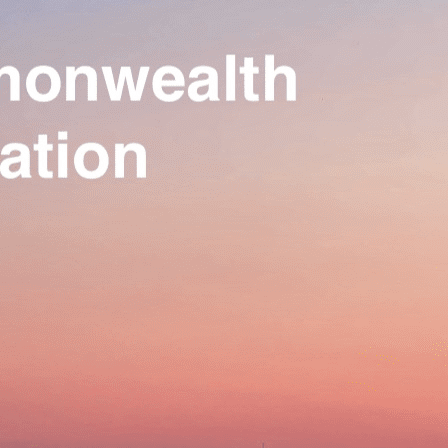
Our Association
▴
▾
Activities
▴
▾
Join us
▴
▾