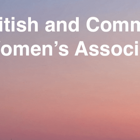
Exporter les lignes sélectionnées
Exporter toutes les colonnes
Exporter uniquement les colonnes affichées
Menu
Ajoutez un logo, un bouton, des réseaux sociaux
Cliquez pour éditer