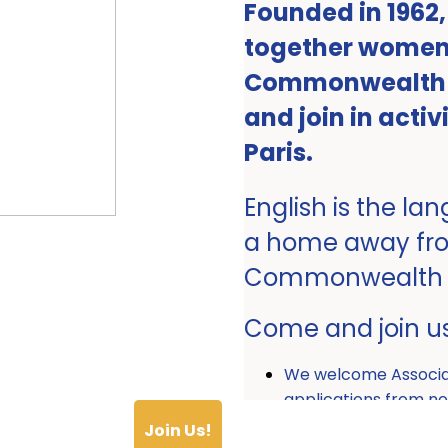
Founded in 1962
together women 
Commonwealth ro
and join in activ
Paris.
English is the la
a home away fr
Commonwealth
Come and join u
We welcome Associ
applications from
Join Us!