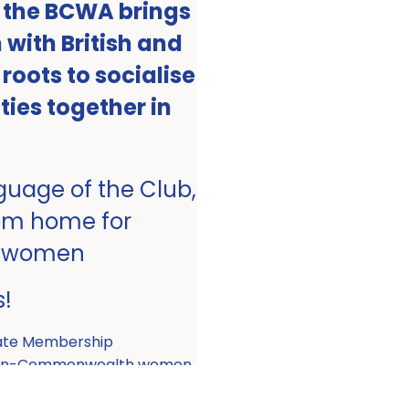
, the BCWA brings
with British and
ots to socialise
ities together in
nguage of the Club,
om home for
 women
s!
ate Membership
 non-Commonwealth women.