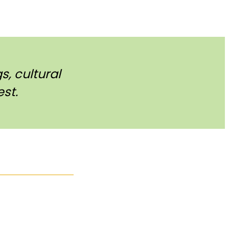
, cultural
st.