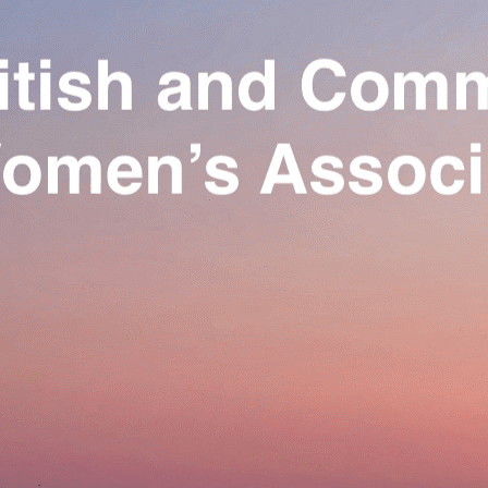
Exporter les lignes sélectionnées
Exporter toutes les colonnes
Exporter uniquement les colonnes affichées
Menu
Ajoutez un logo, un bouton, des réseaux sociaux
Cliquez pour éditer