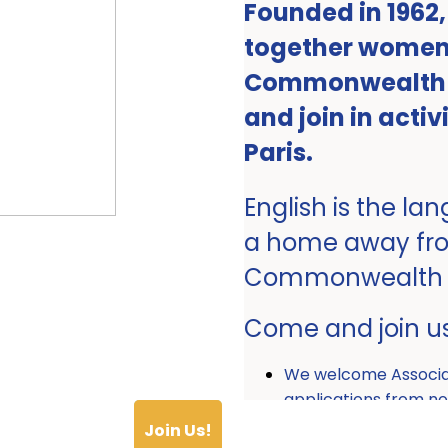
Founded in 1962
together women 
Commonwealth ro
and join in activ
Paris.
English is the la
a home away fr
Commonwealth
Come and join u
We welcome Associ
applications from
Join Us!