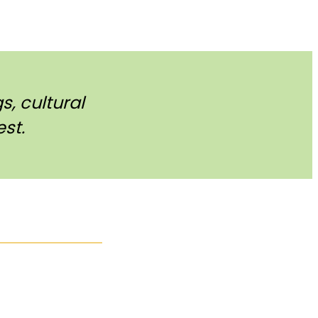
, cultural
st.