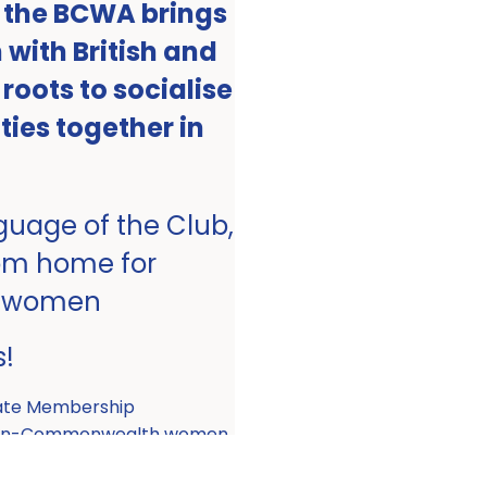
, the BCWA brings
with British and
ots to socialise
ities together in
nguage of the Club,
om home for
 women
s!
ate Membership
 non-Commonwealth women.