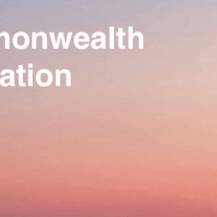
Our Association
▴
▾
Activities
▴
▾
Join us
▴
▾