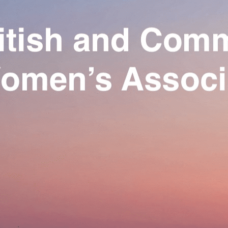
Exporter les lignes sélectionnées
Exporter toutes les colonnes
Exporter uniquement les colonnes affichées
Menu
Ajoutez un logo, un bouton, des réseaux sociaux
Cliquez pour éditer
Our Association
▴
▾
Activities
▴
▾
Join us
▴
▾
Se connecter