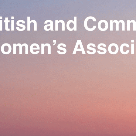
Exporter les lignes sélectionnées
Exporter toutes les colonnes
Exporter uniquement les colonnes affichées
Menu
Ajoutez un logo, un bouton, des réseaux sociaux
Cliquez pour éditer
Our Association
▴
▾
Activities
▴
▾
Join us
▴
▾
Se connecter