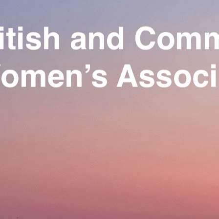
Exporter les lignes sélectionnées
Exporter toutes les colonnes
Exporter uniquement les colonnes affichées
Menu
Ajoutez un logo, un bouton, des réseaux sociaux
Cliquez pour éditer
Our Association
▴
▾
Activities
▴
▾
Join us
▴
▾
Se connecter