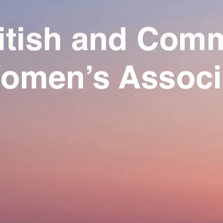
Exporter les lignes sélectionnées
Exporter toutes les colonnes
Exporter uniquement les colonnes affichées
Menu
Ajoutez un logo, un bouton, des réseaux sociaux
Cliquez pour éditer
Our Association
▴
▾
Activities
▴
▾
Join us
▴
▾
Se connecter