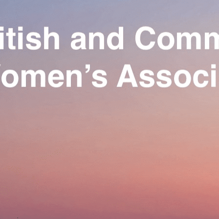
Exporter les lignes sélectionnées
Exporter toutes les colonnes
Exporter uniquement les colonnes affichées
Menu
Ajoutez un logo, un bouton, des réseaux sociaux
Cliquez pour éditer
Our Association
▴
▾
Activities
▴
▾
Join us
▴
▾
Se connecter