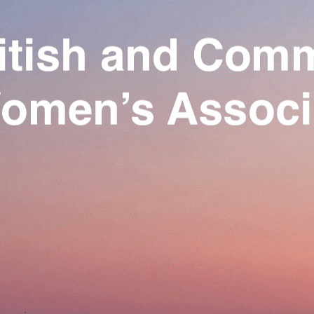
Exporter les lignes sélectionnées
Exporter toutes les colonnes
Exporter uniquement les colonnes affichées
Menu
Ajoutez un logo, un bouton, des réseaux sociaux
Cliquez pour éditer
Our Association
▴
▾
Activities
▴
▾
Join us
▴
▾
Se connecter