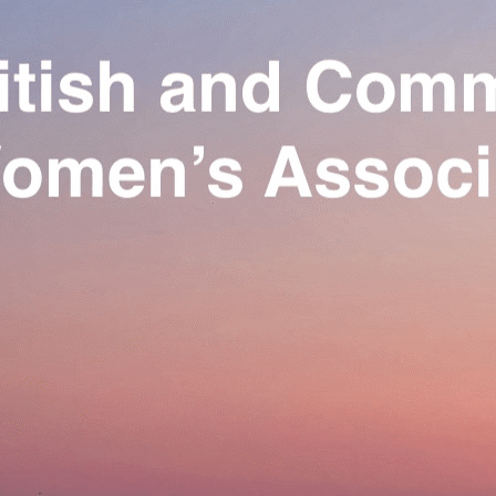
Exporter les lignes sélectionnées
Exporter toutes les colonnes
Exporter uniquement les colonnes affichées
Menu
Ajoutez un logo, un bouton, des réseaux sociaux
Cliquez pour éditer
Our Association
▴
▾
Activities
▴
▾
Join us
▴
▾
Se connecter