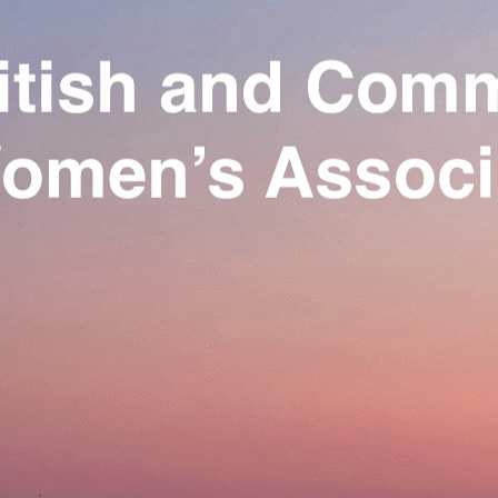
Exporter les lignes sélectionnées
Exporter toutes les colonnes
Exporter uniquement les colonnes affichées
Menu
Ajoutez un logo, un bouton, des réseaux sociaux
Cliquez pour éditer
Our Association
▴
▾
Activities
▴
▾
Join us
▴
▾
Se connecter