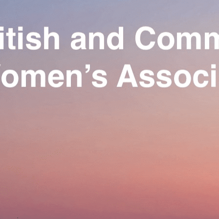
Exporter les lignes sélectionnées
Exporter toutes les colonnes
Exporter uniquement les colonnes affichées
Menu
Ajoutez un logo, un bouton, des réseaux sociaux
Cliquez pour éditer
Our Association
▴
▾
Activities
▴
▾
Join us
▴
▾
Se connecter