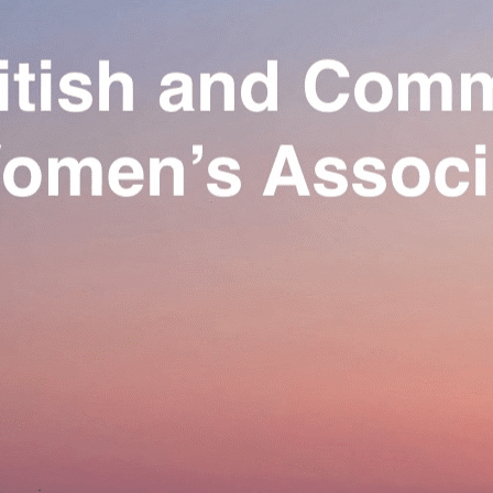
Exporter les lignes sélectionnées
Exporter toutes les colonnes
Exporter uniquement les colonnes affichées
Menu
Ajoutez un logo, un bouton, des réseaux sociaux
Cliquez pour éditer
Our Association
▴
▾
Activities
▴
▾
Join us
▴
▾
Se connecter