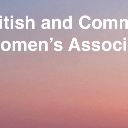
Exporter les lignes sélectionnées
Exporter toutes les colonnes
Exporter uniquement les colonnes affichées
Menu
Ajoutez un logo, un bouton, des réseaux sociaux
Cliquez pour éditer
Our Association
▴
▾
Activities
▴
▾
Join us
▴
▾
Se connecter