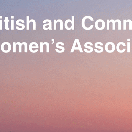
Exporter les lignes sélectionnées
Exporter toutes les colonnes
Exporter uniquement les colonnes affichées
Menu
Ajoutez un logo, un bouton, des réseaux sociaux
Cliquez pour éditer
Our Association
▴
▾
Activities
▴
▾
Join us
▴
▾
Se connecter