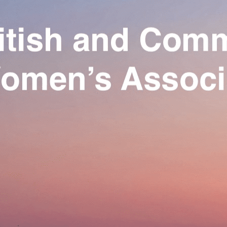
Exporter les lignes sélectionnées
Exporter toutes les colonnes
Exporter uniquement les colonnes affichées
Menu
Ajoutez un logo, un bouton, des réseaux sociaux
Cliquez pour éditer
Our Association
▴
▾
Activities
▴
▾
Join us
▴
▾
Se connecter