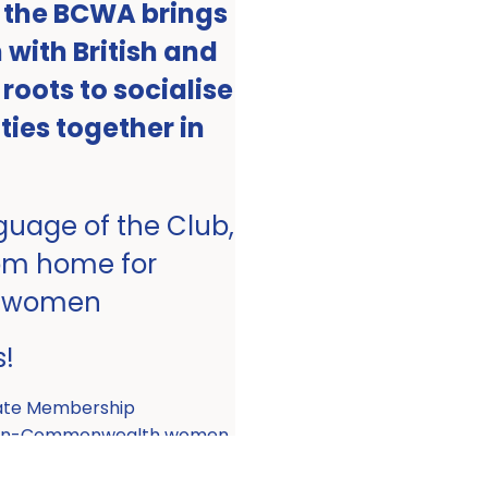
, the BCWA brings
with British and
ots to socialise
ities together in
nguage of the Club,
om home for
 women
s!
ate Membership
 non-Commonwealth women.