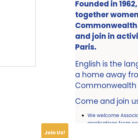
Founded in 1962
together women 
Commonwealth ro
and join in activ
Paris.
English is the la
a home away fr
Commonwealth
Come and join u
We welcome Associ
applications from
Join Us!