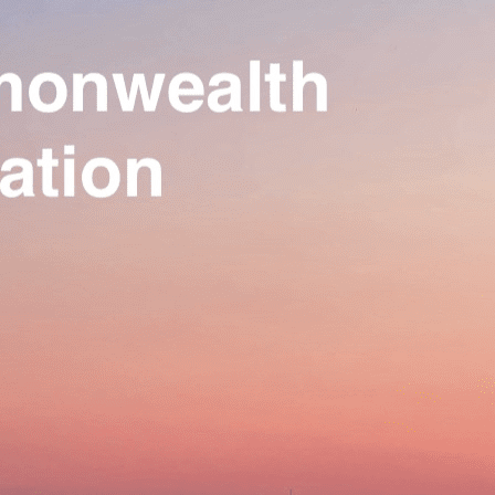
Our Association
▴
▾
Activities
▴
▾
Join us
▴
▾