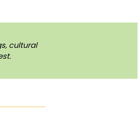
, cultural
st.