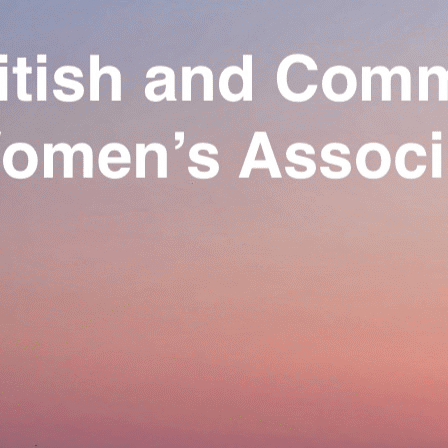
Exporter les lignes sélectionnées
Exporter toutes les colonnes
Exporter uniquement les colonnes affichées
Menu
Ajoutez un logo, un bouton, des réseaux sociaux
Cliquez pour éditer