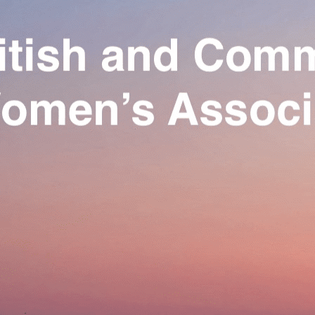
Exporter les lignes sélectionnées
Exporter toutes les colonnes
Exporter uniquement les colonnes affichées
Menu
Ajoutez un logo, un bouton, des réseaux sociaux
Cliquez pour éditer
Our Association
▴
▾
Activities
▴
▾
Join us
▴
▾
Se connecter