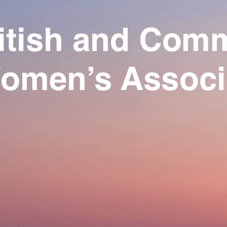
Exporter les lignes sélectionnées
Exporter toutes les colonnes
Exporter uniquement les colonnes affichées
Menu
Ajoutez un logo, un bouton, des réseaux sociaux
Cliquez pour éditer
Our Association
▴
▾
Activities
▴
▾
Join us
▴
▾
Se connecter