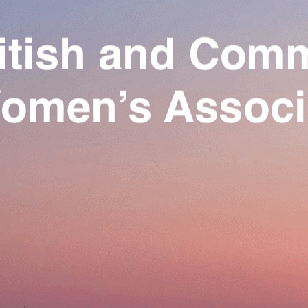
Exporter les lignes sélectionnées
Exporter toutes les colonnes
Exporter uniquement les colonnes affichées
Menu
Ajoutez un logo, un bouton, des réseaux sociaux
Cliquez pour éditer
Our Association
▴
▾
Activities
▴
▾
Join us
▴
▾
Se connecter