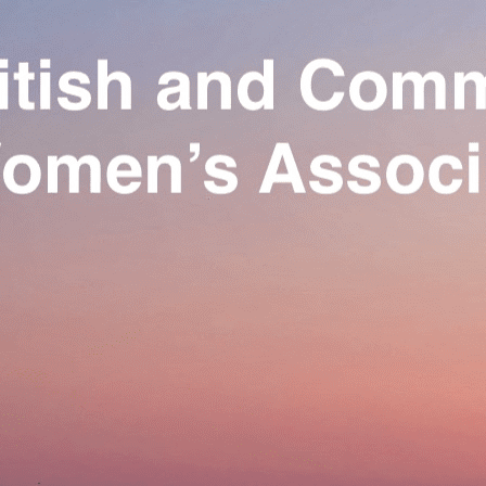
Exporter les lignes sélectionnées
Exporter toutes les colonnes
Exporter uniquement les colonnes affichées
Menu
Ajoutez un logo, un bouton, des réseaux sociaux
Cliquez pour éditer
Our Association
▴
▾
Activities
▴
▾
Join us
▴
▾
Se connecter