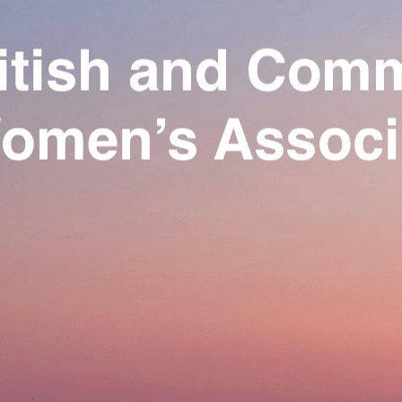
Exporter les lignes sélectionnées
Exporter toutes les colonnes
Exporter uniquement les colonnes affichées
Menu
Ajoutez un logo, un bouton, des réseaux sociaux
Cliquez pour éditer
Our Association
▴
▾
Activities
▴
▾
Join us
▴
▾
Se connecter