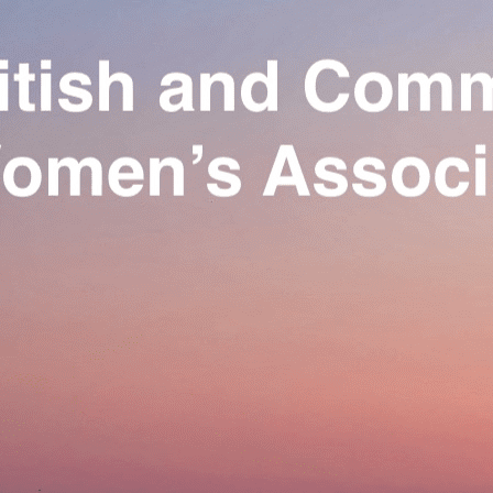
Exporter les lignes sélectionnées
Exporter toutes les colonnes
Exporter uniquement les colonnes affichées
Menu
Ajoutez un logo, un bouton, des réseaux sociaux
Cliquez pour éditer
Our Association
▴
▾
Activities
▴
▾
Join us
▴
▾
Se connecter