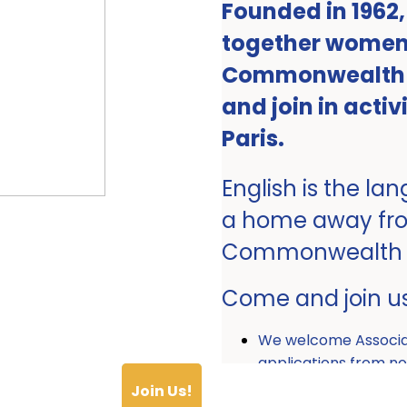
Founded in 1962
together women 
Commonwealth ro
and join in activ
Paris.
English is the la
a home away fr
Commonwealth
Come and join u
We welcome Associ
applications from
Join Us!