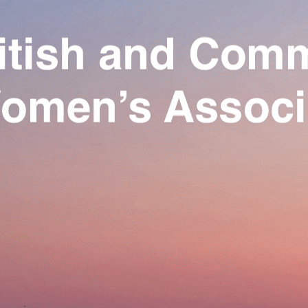
Exporter les lignes sélectionnées
Exporter toutes les colonnes
Exporter uniquement les colonnes affichées
Menu
Ajoutez un logo, un bouton, des réseaux sociaux
Cliquez pour éditer