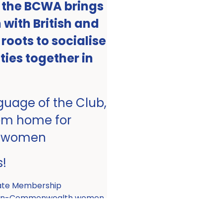
, the BCWA brings
with British and
ots to socialise
ities together in
nguage of the Club,
om home for
 women
s!
ate Membership
 non-Commonwealth women.