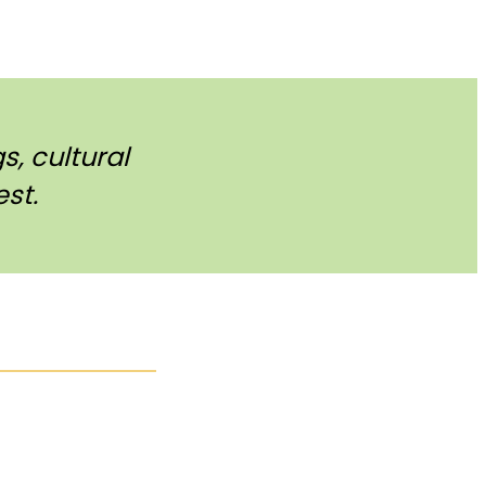
, cultural
st.