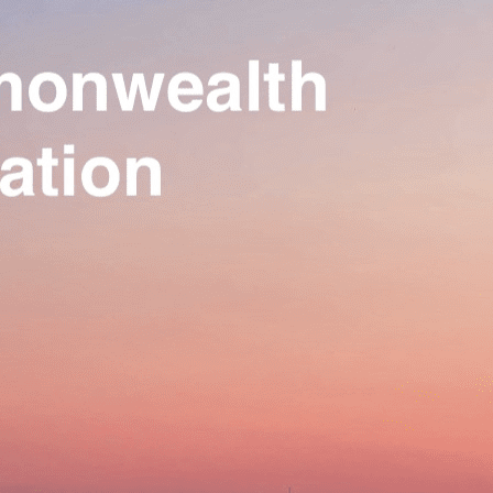
Our Association
▴
▾
Activities
▴
▾
Join us
▴
▾